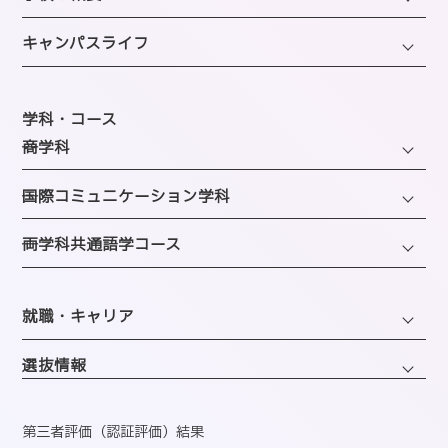
学長・理事長挨拶
キャンパスライフ
建学の精神・沿革・校歌
キャンパスライフTOP
教育研究上の目的・方針
年間スケジュール
学科・コース
SAIJOの特徴
─商学科
施設のご紹介
選ばれる理由
ファッション・トレンドコース
図書館
─国際コミュニケーション学科
教員紹介
ビューティーホスピタリティコース
クラブ＆サークルのご案内
観光・エンターテインメントコース
─両学科共通語学コース
アクセス
経営・マーケティングコース
海外留学制度
企画・地域ブランディングコース
バスダイヤのご案内
英語コミュニケーションコース
会計・事務コンピュータコース
同窓会
ホテル・ホスピタリティコース
就職・キャリア
韓国語コミュニケーションコース
情報・AIライフコース
エアライン・ホスピタリティコース
キャリアサポートセンター
医療事務コンピュータコース
選抜情報
ブライダル・コーディネートコース
就職実績
くすり・登録販売者コース
ウェディング・ファッションコース
資格取得
第三者評価（認証評価）結果
心理コミュニケーションコース