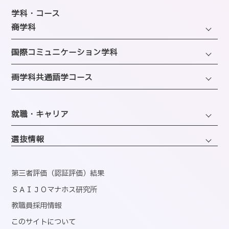
教育研究上の目的・方針
年間スケジュール
学科・コース
SAIJOの特徴
─商学科
施設のご紹介
選ばれる理由
ファッション・トレンドコース
図書館
─国際コミュニケーション学科
教員紹介
ビューティーホスピタリティコース
クラブ＆サークルのご案内
観光・エンターテインメントコース
─両学科共通語学コース
アクセス
経営・マーケティングコース
海外留学制度
企画・地域ブランディングコース
バスダイヤのご案内
英語コミュニケーションコース
会計・事務コンピュータコース
同窓会
ホテル・ホスピタリティコース
就職・キャリア
韓国語コミュニケーションコース
情報・AIライフコース
エアライン・ホスピタリティコース
キャリアサポートセンター
医療事務コンピュータコース
選抜情報
ブライダル・コーディネートコース
就職実績
くすり・登録販売者コース
ウェディング・ファッションコース
資格取得
第三者評価（認証評価）結果
心理コミュニケーションコース
国内インターンシップ・課外研修
ＳＡＩＪＯマナホス研究所
教職員採用情報
産官学連携
このサイトについて
内定者速報