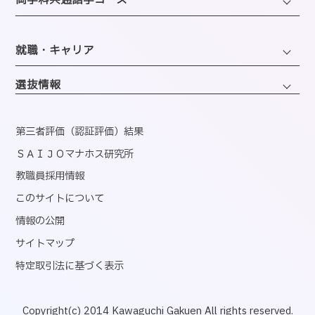
─両学科共通語学コース
アクセス
経営・マーケティングコース
海外留学制度
企画・地域ブランディングコース
バスダイヤのご案内
英語コミュニケーションコース
会計・事務コンピュータコース
同窓会
ホテル・ホスピタリティコース
就職・キャリア
韓国語コミュニケーションコース
情報・AIライフコース
エアライン・ホスピタリティコース
キャリアサポートセンター
医療事務コンピュータコース
選抜情報
ブライダル・コーディネートコース
就職実績
くすり・登録販売者コース
ウェディング・ファッションコース
資格取得
第三者評価（認証評価）結果
心理コミュニケーションコース
国内インターンシップ・課外研修
ＳＡＩＪＯマナホス研究所
教職員採用情報
産官学連携
このサイトについて
内定者速報
情報の公開
サイトマップ
特定取引法に基づく表示
Copyright(c) 2014 Kawaguchi Gakuen All rights reserved.