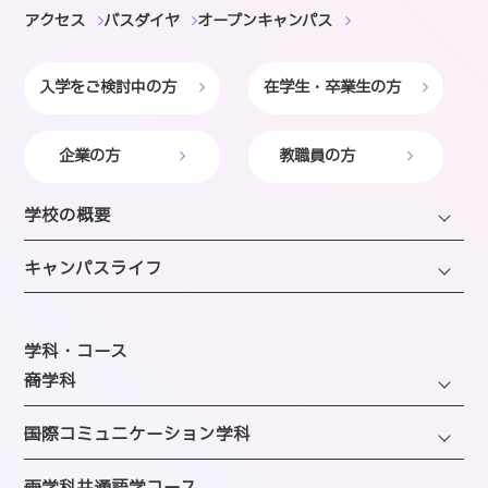
アクセス
バスダイヤ
オープンキャンパス
入学をご検討中の方
在学生・卒業生の方
企業の方
教職員の方
学校の概要
学長・理事長挨拶
キャンパスライフ
建学の精神・沿革・校歌
キャンパスライフTOP
教育研究上の目的・方針
年間スケジュール
学科・コース
SAIJOの特徴
─商学科
施設のご紹介
選ばれる理由
ファッション・トレンドコース
図書館
─国際コミュニケーション学科
教員紹介
ビューティーホスピタリティコース
クラブ＆サークルのご案内
観光・エンターテインメントコース