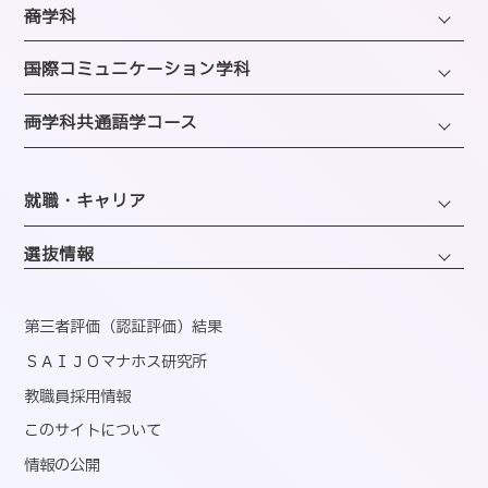
SAIJOの特徴
─商学科
施設のご紹介
選ばれる理由
ファッション・トレンドコース
図書館
─国際コミュニケーション学科
教員紹介
ビューティーホスピタリティコース
クラブ＆サークルのご案内
観光・エンターテインメントコース
─両学科共通語学コース
アクセス
経営・マーケティングコース
海外留学制度
企画・地域ブランディングコース
バスダイヤのご案内
英語コミュニケーションコース
会計・事務コンピュータコース
同窓会
ホテル・ホスピタリティコース
就職・キャリア
韓国語コミュニケーションコース
情報・AIライフコース
エアライン・ホスピタリティコース
キャリアサポートセンター
医療事務コンピュータコース
選抜情報
ブライダル・コーディネートコース
就職実績
くすり・登録販売者コース
ウェディング・ファッションコース
資格取得
第三者評価（認証評価）結果
心理コミュニケーションコース
国内インターンシップ・課外研修
ＳＡＩＪＯマナホス研究所
教職員採用情報
産官学連携
このサイトについて
内定者速報
情報の公開