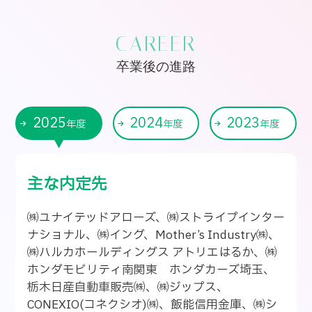
CAREER
卒業後の進路
2025
2024
2023
年度
年度
年度
主な内定先
㈱ユナイテッドアローズ、㈱ストライプインター
ナショナル、㈱イング、Mother’s Industry㈱、
㈱ハルカホールディングス アトリエはるか、㈱
ホンダモビリティ南関東 ホンダカーズ埼玉、
栃木日産自動車販売㈱、㈱ジップス、
CONEXIO(コネクシオ)㈱、飯能信用金庫、㈱シ