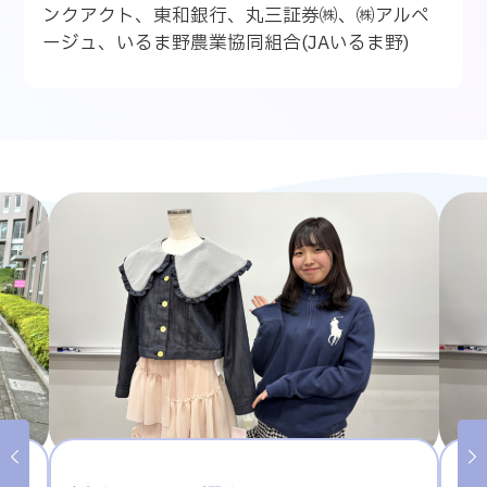
ンクアクト、東和銀行、丸三証券㈱、㈱アルペ
ージュ、いるま野農業協同組合(JAいるま野)