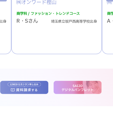
㈱アール・エス・シー
ンドコース
商学科 / ファッション・トレンドコース
A・Mさん
坂戸西高等学校出身
長野県立大町岳陽高等学