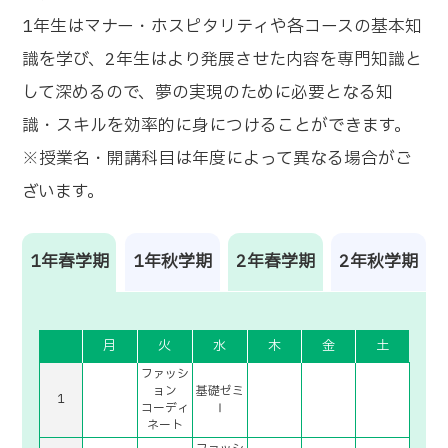
1年生はマナー・ホスピタリティや各コースの基本知
識を学び、2年生はより発展させた内容を専門知識と
して深めるので、夢の実現のために必要となる知
識・スキルを効率的に身につけることができます。
※授業名・開講科目は年度によって異なる場合がご
ざいます。
1年春学期
1年秋学期
2年春学期
2年秋学期
月
火
水
木
金
土
ファッシ
ョン
基礎ゼミ
1
コーディ
Ⅰ
ネート