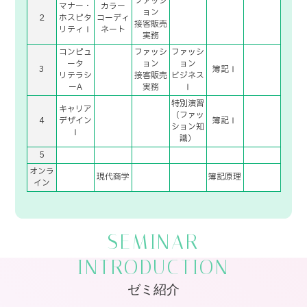
ファッシ
マナー・
カラー
ョン
2
ホスピタ
コーディ
接客販売
リティⅠ
ネート
実務
コンピュ
ファッシ
ファッシ
ータ
ョン
ョン
3
簿記Ⅰ
リテラシ
接客販売
ビジネス
ーA
実務
Ⅰ
特別演習
キャリア
（ファッ
4
デザイン
簿記Ⅰ
ション知
Ⅰ
識）
5
オンラ
現代商学
簿記原理
イン
SEMINAR
INTRODUCTION
ゼミ紹介