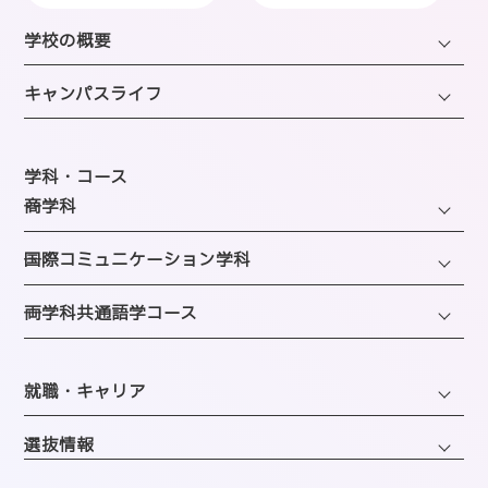
学校の概要
学長・理事長挨拶
キャンパスライフ
建学の精神・沿革・校歌
キャンパスライフTOP
教育研究上の目的・方針
年間スケジュール
学科・コース
SAIJOの特徴
─商学科
施設のご紹介
選ばれる理由
ファッション・トレンドコース
図書館
─国際コミュニケーション学科
教員紹介
ビューティーホスピタリティコース
クラブ＆サークルのご案内
観光・エンターテインメントコース
─両学科共通語学コース
アクセス
経営・マーケティングコース
海外留学制度
企画・地域ブランディングコース
バスダイヤのご案内
英語コミュニケーションコース
会計・事務コンピュータコース
同窓会
ホテル・ホスピタリティコース
就職・キャリア
韓国語コミュニケーションコース
情報・AIライフコース
エアライン・ホスピタリティコース
キャリアサポートセンター
医療事務コンピュータコース
選抜情報
ブライダル・コーディネートコース
就職実績
くすり・登録販売者コース