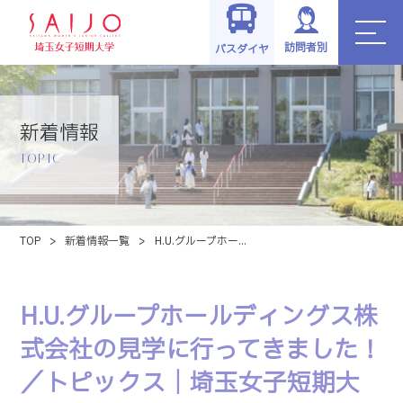
訪問者別
バスダイヤ
新着情報
TOPIC
TOP
>
新着情報一覧
>
H.U.グループホー...
H.U.グループホールディングス株
式会社の見学に行ってきました！
／トピックス｜埼玉女子短期大