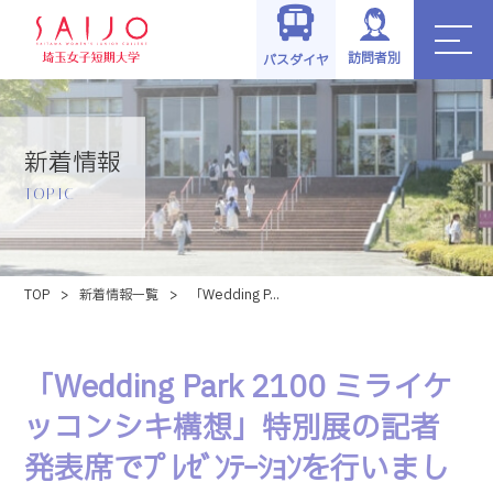
訪問者別
バスダイヤ
新着情報
TOPIC
TOP
>
新着情報一覧
>
「Wedding P...
「Wedding Park 2100 ミライケ
ッコンシキ構想」特別展の記者
発表席でﾌﾟﾚｾﾞﾝﾃｰｼｮﾝを行いまし