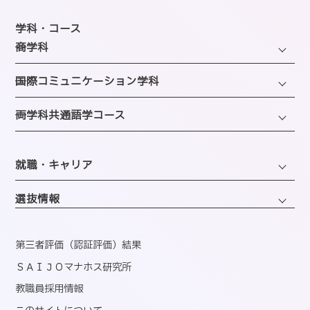
キャンパスライフTOP
教育研究上の目的・方針
年間スケジュール
学科・コース
SAIJOの特徴
─商学科
施設のご紹介
選ばれる理由
ファッション・トレンドコース
図書館
─国際コミュニケーション学科
教員紹介
ビューティーホスピタリティコース
クラブ＆サークルのご案内
観光・エンターテインメントコース
─両学科共通語学コース
アクセス
経営・マーケティングコース
海外留学制度
企画・地域ブランディングコース
バスダイヤのご案内
英語コミュニケーションコース
会計・事務コンピュータコース
同窓会
ホテル・ホスピタリティコース
就職・キャリア
韓国語コミュニケーションコース
情報・AIライフコース
エアライン・ホスピタリティコース
キャリアサポートセンター
医療事務コンピュータコース
選抜情報
ブライダル・コーディネートコース
就職実績
くすり・登録販売者コース
ウェディング・ファッションコース
資格取得
第三者評価（認証評価）結果
心理コミュニケーションコース
国内インターンシップ・課外研修
ＳＡＩＪＯマナホス研究所
教職員採用情報
産官学連携