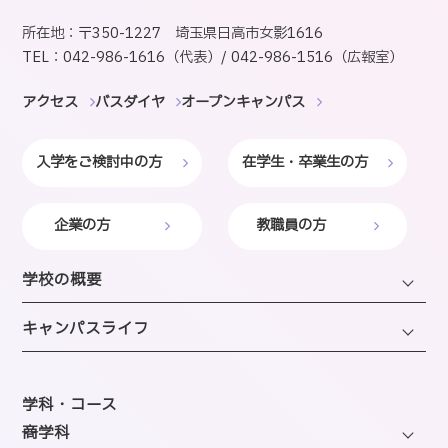
所在地：〒350-1227 埼玉県日高市女影1616
TEL：042-986-1616（代表）/ 042-986-1516（広報室）
アクセス
バスダイヤ
オープンキャンパス
入学をご検討中の方
在学生・卒業生の方
企業の方
教職員の方
学校の概要
学長・理事長挨拶
キャンパスライフ
建学の精神・沿革・校歌
キャンパスライフTOP
教育研究上の目的・方針
年間スケジュール
学科・コース
SAIJOの特徴
─商学科
施設のご紹介