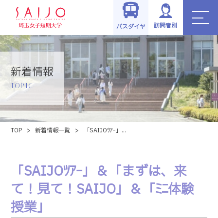
訪問者別
バスダイヤ
新着情報
TOPIC
TOP
>
新着情報一覧
>
「SAIJOﾂｱｰ」...
「SAIJOﾂｱｰ」＆「まずは、来
て！見て！SAIJO」＆「ﾐﾆ体験
授業」