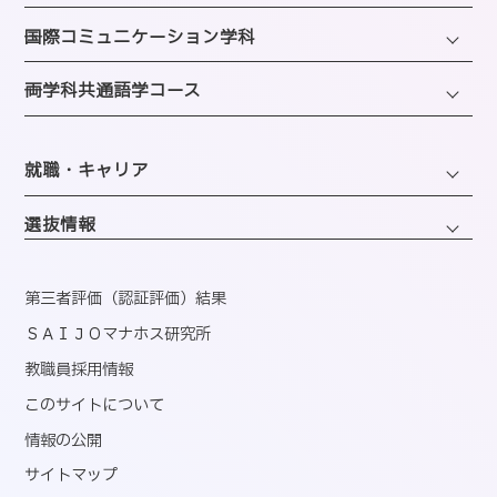
選ばれる理由
ファッション・トレンドコース
図書館
─国際コミュニケーション学科
教員紹介
ビューティーホスピタリティコース
クラブ＆サークルのご案内
観光・エンターテインメントコース
─両学科共通語学コース
アクセス
経営・マーケティングコース
海外留学制度
企画・地域ブランディングコース
バスダイヤのご案内
英語コミュニケーションコース
会計・事務コンピュータコース
同窓会
ホテル・ホスピタリティコース
就職・キャリア
韓国語コミュニケーションコース
情報・AIライフコース
エアライン・ホスピタリティコース
キャリアサポートセンター
医療事務コンピュータコース
選抜情報
ブライダル・コーディネートコース
就職実績
くすり・登録販売者コース
ウェディング・ファッションコース
資格取得
第三者評価（認証評価）結果
心理コミュニケーションコース
国内インターンシップ・課外研修
ＳＡＩＪＯマナホス研究所
教職員採用情報
産官学連携
このサイトについて
内定者速報
情報の公開
サイトマップ