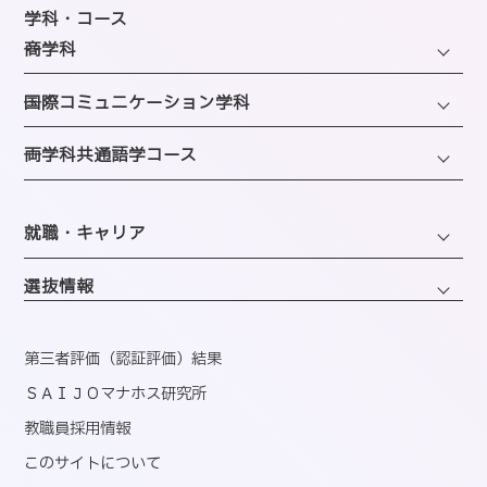
教育研究上の目的・方針
年間スケジュール
学科・コース
SAIJOの特徴
─商学科
施設のご紹介
選ばれる理由
ファッション・トレンドコース
図書館
─国際コミュニケーション学科
教員紹介
ビューティーホスピタリティコース
クラブ＆サークルのご案内
観光・エンターテインメントコース
─両学科共通語学コース
アクセス
経営・マーケティングコース
海外留学制度
企画・地域ブランディングコース
バスダイヤのご案内
英語コミュニケーションコース
会計・事務コンピュータコース
同窓会
ホテル・ホスピタリティコース
就職・キャリア
韓国語コミュニケーションコース
情報・AIライフコース
エアライン・ホスピタリティコース
キャリアサポートセンター
医療事務コンピュータコース
選抜情報
ブライダル・コーディネートコース
就職実績
くすり・登録販売者コース
ウェディング・ファッションコース
資格取得
第三者評価（認証評価）結果
心理コミュニケーションコース
国内インターンシップ・課外研修
ＳＡＩＪＯマナホス研究所
教職員採用情報
産官学連携
このサイトについて
内定者速報