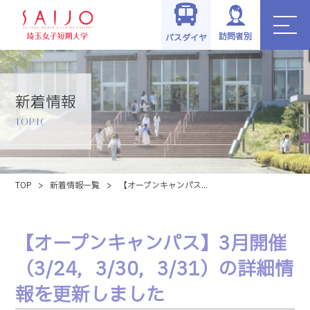
訪問者別
バスダイヤ
新着情報
TOPIC
TOP
>
新着情報一覧
>
【オープンキャンパス...
【オープンキャンパス】3月開催
（3/24，3/30，3/31）の詳細情
報を更新しました