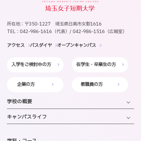
所在地：〒350-1227 埼玉県日高市女影1616
TEL：042-986-1616（代表）/ 042-986-1516（広報室）
アクセス
バスダイヤ
オープンキャンパス
入学をご検討中の方
在学生・卒業生の方
企業の方
教職員の方
学校の概要
学長・理事長挨拶
キャンパスライフ
建学の精神・沿革・校歌
キャンパスライフTOP
教育研究上の目的・方針
年間スケジュール