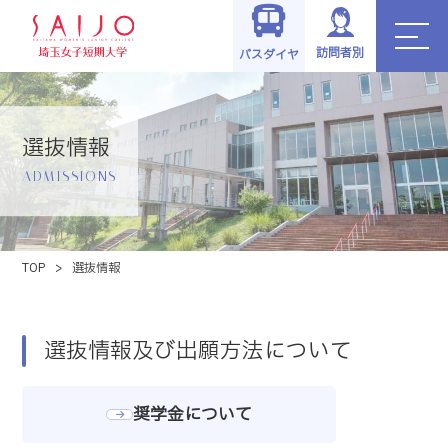
訪問者別
バスダイヤ
選抜情報
ADMISSIONS
TOP
>
選抜情報
選抜情報及び出願方法について
奨学金について