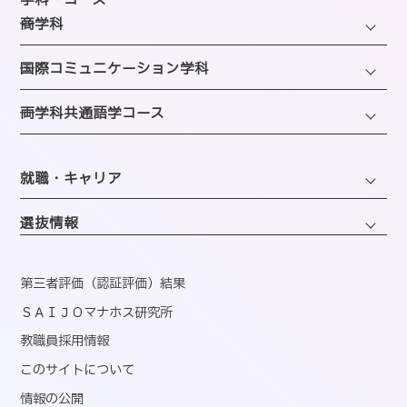
学科・コース
SAIJOの特徴
─商学科
施設のご紹介
選ばれる理由
ファッション・トレンドコース
図書館
─国際コミュニケーション学科
教員紹介
ビューティーホスピタリティコース
クラブ＆サークルのご案内
観光・エンターテインメントコース
─両学科共通語学コース
アクセス
経営・マーケティングコース
海外留学制度
企画・地域ブランディングコース
バスダイヤのご案内
英語コミュニケーションコース
会計・事務コンピュータコース
同窓会
ホテル・ホスピタリティコース
就職・キャリア
韓国語コミュニケーションコース
情報・AIライフコース
エアライン・ホスピタリティコース
キャリアサポートセンター
医療事務コンピュータコース
選抜情報
ブライダル・コーディネートコース
就職実績
くすり・登録販売者コース
ウェディング・ファッションコース
資格取得
第三者評価（認証評価）結果
心理コミュニケーションコース
国内インターンシップ・課外研修
ＳＡＩＪＯマナホス研究所
教職員採用情報
産官学連携
このサイトについて
内定者速報
情報の公開