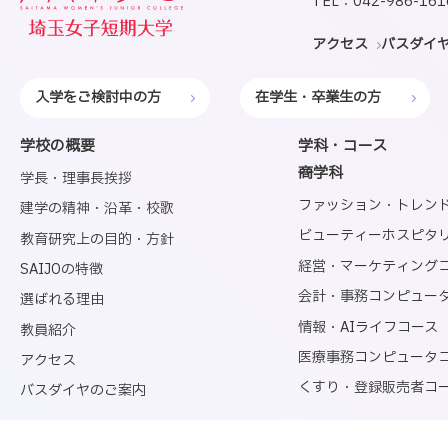
TEL：042-986-1
アクセス
バスダイ
入学をご検討中の方
在学生・卒業生の方
学校の概要
学科・コース
─商学科
学長・理事長挨拶
ファッション・トレン
建学の精神・沿革・校歌
ビューティーホスピタ
教育研究上の目的・方針
経営・マーケティング
SAIJOの特徴
会計・事務コンピュー
選ばれる理由
情報・AIライフコース
教員紹介
医療事務コンピュータ
アクセス
くすり・登録販売者コ
バスダイヤのご案内
─国際コミュニケーシ
キャンパスライフ