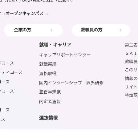
616（代表）/ 042-986-1516（広報室）
ヤ
オープンキャンパス
企業の方
教職員の方
就職・キャリア
第三者
ＳＡＩ
キャリアサポートセンター
教職員
ドコース
就職実績
このサ
リティコース
資格取得
情報の
コース
国内インターンシップ・課外研修
サイト
タコース
産官学連携
特定取
内定者速報
コース
選抜情報
ース
ョン学科