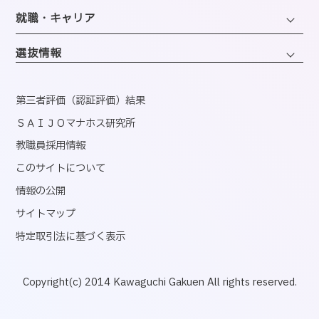
会計・事務コンピュータコース
同窓会
ホテル・ホスピタリティコース
就職・キャリア
韓国語コミュニケーションコース
情報・AIライフコース
エアライン・ホスピタリティコース
キャリアサポートセンター
医療事務コンピュータコース
選抜情報
ブライダル・コーディネートコース
就職実績
くすり・登録販売者コース
ウェディング・ファッションコース
資格取得
第三者評価（認証評価）結果
心理コミュニケーションコース
国内インターンシップ・課外研修
ＳＡＩＪＯマナホス研究所
教職員採用情報
産官学連携
このサイトについて
内定者速報
情報の公開
サイトマップ
特定取引法に基づく表示
Copyright(c) 2014 Kawaguchi Gakuen All rights reserved.