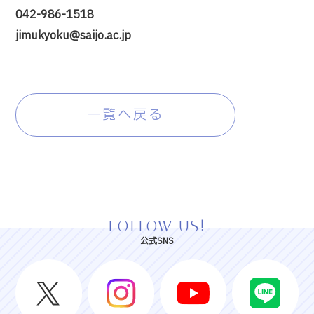
042-986-1518
jimukyoku@saijo.ac.jp
一覧へ戻る
FOLLOW US!
公式SNS