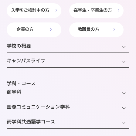
入学をご検討中の方
在学生・卒業生の方
企業の方
教職員の方
学校の概要
学長・理事長挨拶
キャンパスライフ
建学の精神・沿革・校歌
キャンパスライフTOP
教育研究上の目的・方針
年間スケジュール
学科・コース
SAIJOの特徴
─商学科
施設のご紹介
選ばれる理由
ファッション・トレンドコース
図書館
─国際コミュニケーション学科
教員紹介
ビューティーホスピタリティコース
クラブ＆サークルのご案内
観光・エンターテインメントコース
─両学科共通語学コース
アクセス
経営・マーケティングコース
海外留学制度
企画・地域ブランディングコース
バスダイヤのご案内
英語コミュニケーションコース