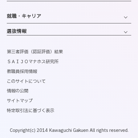
企画・地域ブランディングコース
バスダイヤのご案内
英語コミュニケーションコース
会計・事務コンピュータコース
同窓会
ホテル・ホスピタリティコース
就職・キャリア
韓国語コミュニケーションコース
情報・AIライフコース
エアライン・ホスピタリティコース
キャリアサポートセンター
医療事務コンピュータコース
選抜情報
ブライダル・コーディネートコース
就職実績
くすり・登録販売者コース
ウェディング・ファッションコース
資格取得
第三者評価（認証評価）結果
心理コミュニケーションコース
国内インターンシップ・課外研修
ＳＡＩＪＯマナホス研究所
教職員採用情報
産官学連携
このサイトについて
内定者速報
情報の公開
サイトマップ
特定取引法に基づく表示
Copyright(c) 2014 Kawaguchi Gakuen All rights reserved.