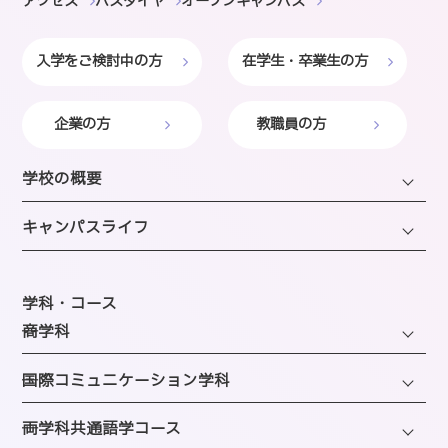
アクセス
バスダイヤ
オープンキャンパス
入学をご検討中の方
在学生・卒業生の方
企業の方
教職員の方
学校の概要
学長・理事長挨拶
キャンパスライフ
建学の精神・沿革・校歌
キャンパスライフTOP
教育研究上の目的・方針
年間スケジュール
学科・コース
SAIJOの特徴
─商学科
施設のご紹介
選ばれる理由
ファッション・トレンドコース
図書館
─国際コミュニケーション学科
教員紹介
ビューティーホスピタリティコース
クラブ＆サークルのご案内
観光・エンターテインメントコース
─両学科共通語学コース
アクセス
経営・マーケティングコース
海外留学制度