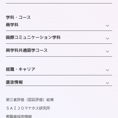
建学の精神・沿革・校歌
キャンパスライフTOP
教育研究上の目的・方針
年間スケジュール
学科・コース
SAIJOの特徴
─商学科
施設のご紹介
選ばれる理由
ファッション・トレンドコース
図書館
─国際コミュニケーション学科
教員紹介
ビューティーホスピタリティコース
クラブ＆サークルのご案内
観光・エンターテインメントコース
─両学科共通語学コース
アクセス
経営・マーケティングコース
海外留学制度
企画・地域ブランディングコース
バスダイヤのご案内
英語コミュニケーションコース
会計・事務コンピュータコース
同窓会
ホテル・ホスピタリティコース
就職・キャリア
韓国語コミュニケーションコース
情報・AIライフコース
エアライン・ホスピタリティコース
キャリアサポートセンター
医療事務コンピュータコース
選抜情報
ブライダル・コーディネートコース
就職実績
くすり・登録販売者コース
ウェディング・ファッションコース
資格取得
第三者評価（認証評価）結果
心理コミュニケーションコース
国内インターンシップ・課外研修
ＳＡＩＪＯマナホス研究所
教職員採用情報
産官学連携