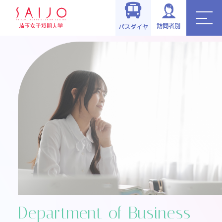
TOP
>
学科・コース
>
商学科
訪問者別
バスダイヤ
Department of Business