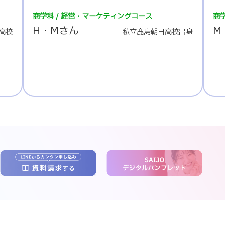
商学科 / くすり・登録販売者コース
商
M・Kさん
K
出身
埼玉県立上尾高校出身