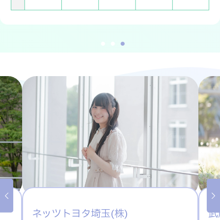
武蔵コーポレーション(株)
㈱