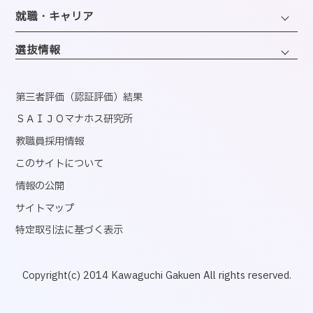
同窓会
ホテル・ホスピタリティコース
就職・キャリア
韓国語コミュニケーションコース
情報・AIライフコース
エアライン・ホスピタリティコース
キャリアサポートセンター
医療事務コンピュータコース
選抜情報
ブライダル・コーディネートコース
就職実績
くすり・登録販売者コース
ウェディング・ファッションコース
資格取得
第三者評価（認証評価）結果
心理コミュニケーションコース
国内インターンシップ・課外研修
ＳＡＩＪＯマナホス研究所
教職員採用情報
産官学連携
このサイトについて
内定者速報
情報の公開
サイトマップ
特定取引法に基づく表示
Copyright(c) 2014 Kawaguchi Gakuen All rights reserved.