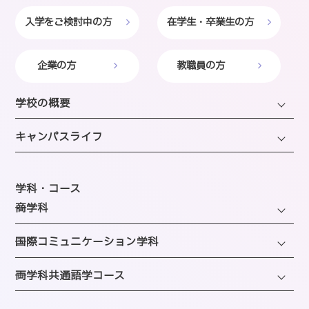
入学をご検討中の方
在学生・卒業生の方
企業の方
教職員の方
学校の概要
学長・理事長挨拶
キャンパスライフ
建学の精神・沿革・校歌
キャンパスライフTOP
教育研究上の目的・方針
年間スケジュール
学科・コース
SAIJOの特徴
─商学科
施設のご紹介
選ばれる理由
ファッション・トレンドコース
図書館
─国際コミュニケーション学科
教員紹介
ビューティーホスピタリティコース
クラブ＆サークルのご案内
観光・エンターテインメントコース
─両学科共通語学コース
アクセス
経営・マーケティングコース
海外留学制度
企画・地域ブランディングコース
バスダイヤのご案内
英語コミュニケーションコース
会計・事務コンピュータコース