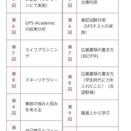
仕事内容
回
ンにて実施）
回
第
第
筆記試験対策
GPS-Academic
6
6
（SPIテストの実
の結果分析
回
回
施）
第
第
ライフプランニン
応募書類の書き方
7
7
グ
(自己PR)
回
回
第
応募書類の書き方
第
8
マネーリテラシー
（学生時代に力を
8
回
入れたこと）（志
回
望動機）
第
事故の強みと弱み
9
第
を考える
回
9
職業人から学ぶ
回
第
自己開示とフィー