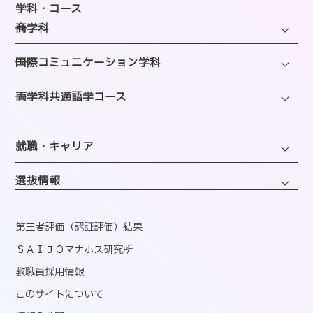
年間スケジュール
学科・コース
SAIJOの特徴
─商学科
施設のご紹介
選ばれる理由
ファッション・トレンドコース
図書館
─国際コミュニケーション学科
教員紹介
ビューティーホスピタリティコース
クラブ＆サークルのご案内
観光・エンターテインメントコース
─両学科共通語学コース
アクセス
経営・マーケティングコース
海外留学制度
企画・地域ブランディングコース
バスダイヤのご案内
英語コミュニケーションコース
会計・事務コンピュータコース
同窓会
ホテル・ホスピタリティコース
就職・キャリア
韓国語コミュニケーションコース
情報・AIライフコース
エアライン・ホスピタリティコース
キャリアサポートセンター
医療事務コンピュータコース
選抜情報
ブライダル・コーディネートコース
就職実績
くすり・登録販売者コース
ウェディング・ファッションコース
資格取得
第三者評価（認証評価）結果
心理コミュニケーションコース
国内インターンシップ・課外研修
ＳＡＩＪＯマナホス研究所
教職員採用情報
産官学連携
このサイトについて
内定者速報