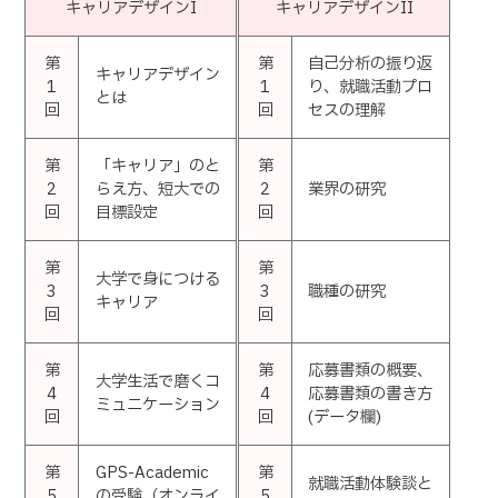
キャリアデザインI
キャリアデザインII
第
第
自己分析の振り返
キャリアデザイン
1
1
り、就職活動プロ
とは
回
回
セスの理解
第
「キャリア」のと
第
2
らえ方、短大での
2
業界の研究
回
目標設定
回
第
第
大学で身につける
3
3
職種の研究
キャリア
回
回
第
第
応募書類の概要、
大学生活で磨くコ
4
4
応募書類の書き方
ミュニケーション
回
回
(データ欄)
第
GPS-Academic
第
就職活動体験談と
5
の受験（オンライ
5