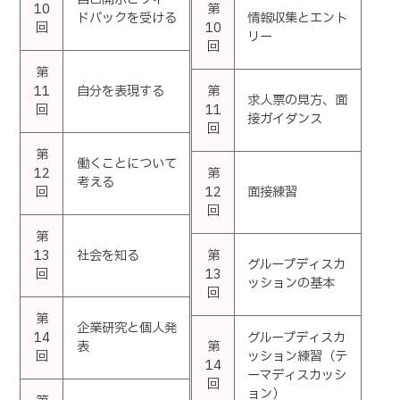
10
第
ドバックを受ける
情報収集とエント
回
10
リー
回
第
11
自分を表現する
第
求人票の見方、面
回
11
接ガイダンス
回
第
働くことについて
12
第
考える
回
12
面接練習
回
第
13
社会を知る
第
グループディスカ
回
13
ッションの基本
回
第
企業研究と個人発
14
グループディスカ
表
第
回
ッション練習（テ
14
ーマディスカッシ
回
ョン）